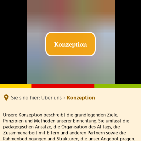
INFOS & TOP NEWS
ÜBER UNS
Anmeldung
KITA UNTERSTÜTZEN
Team
Schließzeiten
Spenden
Konzeption
Elternbeirat
Abholzeiten, Buchung und Beiträge
Förderverein
Gruppenräume
Impressum & Datenschutz
Gebäude & Garten
Stellenangebote
Sie sind hier:
Über uns
Konzeption
Konzeption
Unsere Konzeption beschreibt die grundlegenden Ziele,
Prinzipien und Methoden unserer Einrichtung. Sie umfasst die
Konzeption
pädagogischen Ansätze, die Organisation des Alltags, die
Zusammenarbeit mit Eltern und anderen Partnern sowie die
Rahmenbedingungen und Strukturen, die unser Angebot prägen.